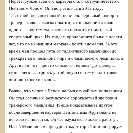
Перезагрузкой всей его карьеры стало сотрудничество с
Нейтаном Ченом. Они встретились в 2012 году:
13‑летний, перспективный, но очень неровный юниор и
тренер с колоссальным опытом, которому не хватало
одного - спортсмена, готового прожить с ним целый
спортивный цикл. Их тандем продержался больше десяти
лет, что по нынешним меркам - почти аномалия. За это
время Чен прошел путь от талантливого мальчишки до
трехкратного чемпиона мира и олимпийского чемпиона, а
Арутюнян - от "просто сильного техника" до тренера,
сумевшего выстроить устойчивую систему подготовки
чемпиона эпохи квадов.
Важно, что успех с Ченом не был случайным попаданием.
Он стал логичным результатом сорокалетней эволюции
тренерского мышления. И ещё показательнее другое:
после завершения карьеры Нейтана имя Арутюняна не
исчезло из повестки. Он без паузы включился в работу с
Ильей Малининым - фигуристом, который демонстрирует