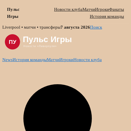
Пульс
Новости клуба
Матчи
Игроки
Фанаты
Игры
История команды
Skip
Liverpool • матчи • трансферы
7 августа 2026
Поиск
to
content
News
История команды
Матчи
Игроки
Новости клуба