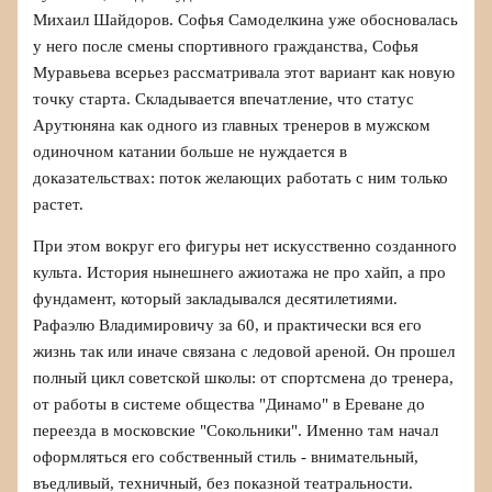
Михаил Шайдоров. Софья Самоделкина уже обосновалась
у него после смены спортивного гражданства, Софья
Муравьева всерьез рассматривала этот вариант как новую
точку старта. Складывается впечатление, что статус
Арутюняна как одного из главных тренеров в мужском
одиночном катании больше не нуждается в
доказательствах: поток желающих работать с ним только
растет.
При этом вокруг его фигуры нет искусственно созданного
культа. История нынешнего ажиотажа не про хайп, а про
фундамент, который закладывался десятилетиями.
Рафаэлю Владимировичу за 60, и практически вся его
жизнь так или иначе связана с ледовой ареной. Он прошел
полный цикл советской школы: от спортсмена до тренера,
от работы в системе общества "Динамо" в Ереване до
переезда в московские "Сокольники". Именно там начал
оформляться его собственный стиль - внимательный,
въедливый, техничный, без показной театральности.