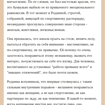
впечатление. По ее словам, он был настолько красив, что
это буквально выбило ее из привычного эмоционального
равновесия. В тот момент в Родниной, строгой,
собранной, живущей по спортивному распорядку,
неожиданно проснулась совершенно иная сторона -
женская, кокетливая, легкомысленная.
Она призналась, что начала ерзать на столе, менять позу,
пытаться обратить на себя внимание - инстинктивно, не
по-спортивному, не по привычке. Ей почему-то очень
захотелось понравиться этому незнакомцу, вызвать его
интерес, почувствовать на себе его взгляд. Для человека,
воспитанного на установках "работа превыше всего" и
"никаких отвлечений", это было почти шоком.
Роднина вспоминала, что впервые столкнулась с таким
сильным внутренним порывом - желанием понравиться
именно как женщине, а не как спортсменке, не как
партнерше по льду, не как чемпионке. В какой-то момент,
когда напряжение внутри нее достигло пика, она