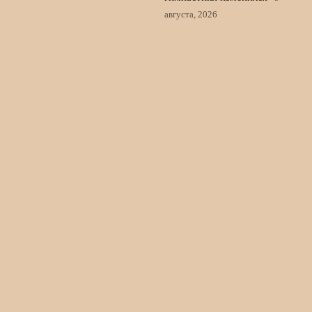
августа, 2026
Гонка за четверными в
фигурном катании калечит
юниоров и лишает нас
чемпионов
4 августа, 2026
© 2026 Пульс Игры
Новости «Ливерпуля»
News
Игроки
История команды
Матчи
Новости клуба
Фанаты