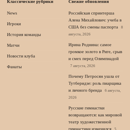
Классические рубрики
Свежие обновления
News
Российская спринтерша
Алена Михайлович: учеба в
Игроки
США без смены паспорта
8
августа, 2026
История команды
Ирина Роднина: самое
Матчи
громкое золото в Риге, срыв
Новости клуба
и смех перед Олимпиадой
7 августа, 2026
Фанаты
Почему Петросян ушла от
Тутберидзе: роль пиарщика
и личного бренда
6 августа,
2026
Русские гимнастки
возвращаются: как мировой
театр художественной
гимнастики изменился
5