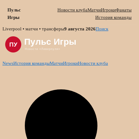
Пульс
Новости клуба
Матчи
Игроки
Фанаты
Игры
История команды
Skip
Liverpool • матчи • трансферы
9 августа 2026
Поиск
to
content
News
История команды
Матчи
Игроки
Новости клуба