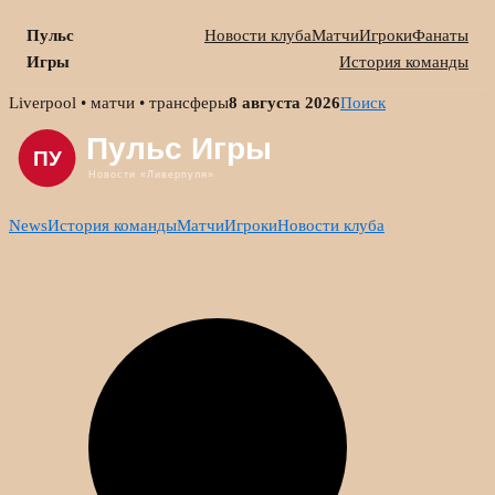
Пульс
Новости клуба
Матчи
Игроки
Фанаты
Игры
История команды
Skip
Liverpool • матчи • трансферы
8 августа 2026
Поиск
to
content
News
История команды
Матчи
Игроки
Новости клуба