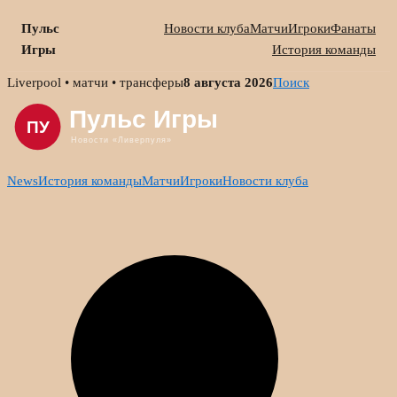
Пульс
Новости клуба
Матчи
Игроки
Фанаты
Игры
История команды
Skip
Liverpool • матчи • трансферы
8 августа 2026
Поиск
to
content
News
История команды
Матчи
Игроки
Новости клуба