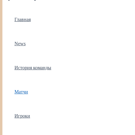
Главная
News
История команды
Матчи
Игроки