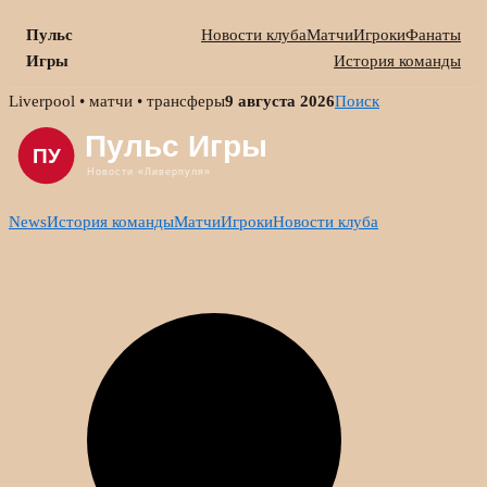
Пульс
Новости клуба
Матчи
Игроки
Фанаты
Игры
История команды
Skip
Liverpool • матчи • трансферы
9 августа 2026
Поиск
to
content
News
История команды
Матчи
Игроки
Новости клуба