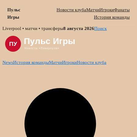
Пульс
Новости клуба
Матчи
Игроки
Фанаты
Игры
История команды
Skip
Liverpool • матчи • трансферы
8 августа 2026
Поиск
to
content
News
История команды
Матчи
Игроки
Новости клуба