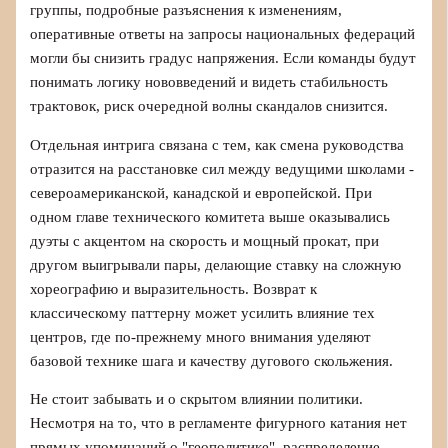
группы, подробные разъяснения к изменениям,
оперативные ответы на запросы национальных федераций
могли бы снизить градус напряжения. Если команды будут
понимать логику нововведений и видеть стабильность
трактовок, риск очередной волны скандалов снизится.
Отдельная интрига связана с тем, как смена руководства
отразится на расстановке сил между ведущими школами -
североамериканской, канадской и европейской. При
одном главе технического комитета выше оказывались
дуэты с акцентом на скорость и мощный прокат, при
другом выигрывали пары, делающие ставку на сложную
хореографию и выразительность. Возврат к
классическому паттерну может усилить влияние тех
центров, где по-прежнему много внимания уделяют
базовой технике шага и качеству дугового скольжения.
Не стоит забывать и о скрытом влиянии политики.
Несмотря на то, что в регламенте фигурного катания нет
прямых упоминаний о "геополитике", распределение