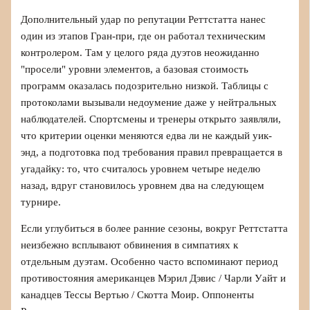
Дополнительный удар по репутации Реттстатта нанес
один из этапов Гран-при, где он работал техническим
контролером. Там у целого ряда дуэтов неожиданно
"просели" уровни элементов, а базовая стоимость
программ оказалась подозрительно низкой. Таблицы с
протоколами вызывали недоумение даже у нейтральных
наблюдателей. Спортсмены и тренеры открыто заявляли,
что критерии оценки меняются едва ли не каждый уик-
энд, а подготовка под требования правил превращается в
угадайку: то, что считалось уровнем четыре неделю
назад, вдруг становилось уровнем два на следующем
турнире.
Если углубиться в более ранние сезоны, вокруг Реттстатта
неизбежно всплывают обвинения в симпатиях к
отдельным дуэтам. Особенно часто вспоминают период
противостояния американцев Мэрил Дэвис / Чарли Уайт и
канадцев Тессы Вертью / Скотта Моир. Оппоненты