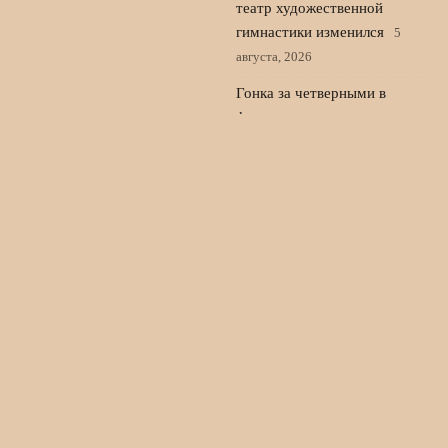
театр художественной
гимнастики изменился
5
августа, 2026
Гонка за четверными в
фигурном катании калечит
юниоров и лишает нас
чемпионов
4 августа, 2026
© 2026 Пульс Игры
Новости «Ливерпуля»
News
Игроки
История команды
Матчи