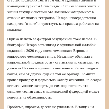
стартах последних лет, в том числе судившая личный и
командный турниры Олимпиады. С точки зрения опыта и
знания текущей системы это логичный компромисс: в
отличие от многих ветеранов, Чезаро непосредственно
находится "в поле" и чувствует, как правила работают на
практике.
Однако назвать ее фигурой безупречной тоже нельзя. В
биографии Чезаро есть эпизод с официальной жалобой,
поданной в 2020 году после чемпионата Европы и
юниорского чемпионата мира. Итальянку обвиняли в
национальной предвзятости - статистика показывала, что
дуэты из Италии получали от нее заметно более щедрые
баллы, чем от других судей в той же бригаде. Комитет
провел проверку и формально жалобу отклонил, но осадок
остался: многие эксперты до сих пор считают, что
слишком тесная связь с национальной федерацией может
повлиять на объективность.
Проблема, впрочем, далеко не уникальна. В танцах на