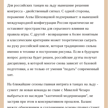
Для российских танцев на льду нынешние решения
конгресса - двойственный сигнал. С одной стороны,
поражение Аллы Шеховцовой подчеркивает: в нынешней
международной конфигурации России практически не
оставляют пространства для серьезного влияния на
правила игры. С другой - возвращение к более понятным
и классическим критериям может теоретически сыграть
на руку российской школе, которая традиционно сильна
именно в технике и построении рисунка. Если в будущем
вопрос допуска будет решен, российские дуэты получат
дисциплину, в которой многое снова зависит от базовой
подготовки, а не только от умения "подать" современный
хит.
На ближайшие сезоны главная интрига в танцах на льду -
сумеет ли новая команда во главе с Микелой Чезаро
выбраться из наследия "хаотичной модернизации", не
застряв при этом в консервативном прошлом. Баланс
между обновлением и сохранением основы правил станет