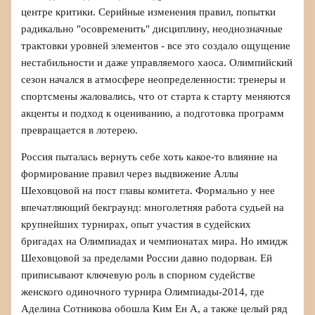
центре критики. Серийные изменения правил, попытки
радикально "осовременить" дисциплину, неоднозначные
трактовки уровней элементов - все это создало ощущение
нестабильности и даже управляемого хаоса. Олимпийский
сезон начался в атмосфере неопределенности: тренеры и
спортсмены жаловались, что от старта к старту меняются
акценты и подход к оцениванию, а подготовка программ
превращается в лотерею.
Россия пыталась вернуть себе хоть какое-то влияние на
формирование правил через выдвижение Аллы
Шеховцовой на пост главы комитета. Формально у нее
впечатляющий бекграунд: многолетняя работа судьей на
крупнейших турнирах, опыт участия в судейских
бригадах на Олимпиадах и чемпионатах мира. Но имидж
Шеховцовой за пределами России давно подорван. Ей
приписывают ключевую роль в спорном судействе
женского одиночного турнира Олимпиады‑2014, где
Аделина Сотникова обошла Ким Ен А, а также целый ряд