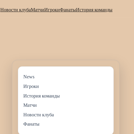
Новости клуба
Матчи
Игроки
Фанаты
История команды
News
Игроки
История команды
Матчи
Новости клуба
Фанаты