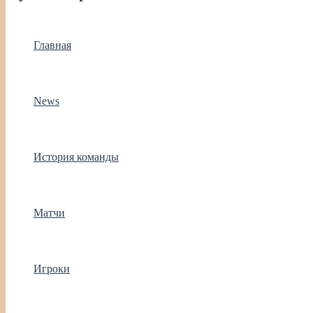
Главная
News
История команды
Матчи
Игроки