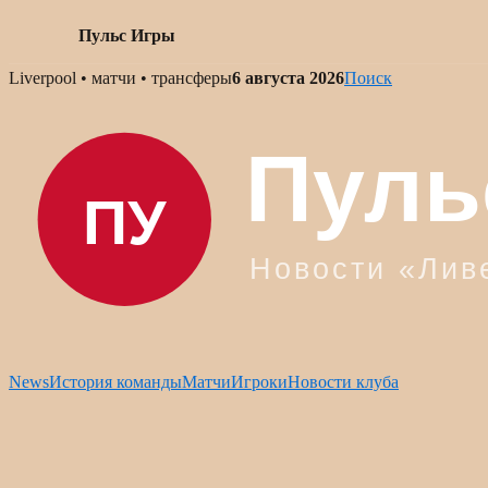
Пульс Игры
Skip
Liverpool • матчи • трансферы
6 августа 2026
Поиск
to
content
News
История команды
Матчи
Игроки
Новости клуба