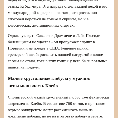
первую медаль в индивидуальной гонке-разделке на
этапах Кубка мира. Эта награда стала важной вехой в его
международной карьере и показала, что россиянин
способен бороться не только в спринте, но и в
классических дистанционных стартах.
Однако увидеть Савелия в Драммене и Лейк-Плэсиде
болельщикам не удастся - он пропускает спринт в
Норвегии и не поедет в США. Решение принял
тренерский штаб: рисковать лишней нагрузкой в конце
сезона не стали, хотя в этих гонках у него были реальные
шансы на подиум.
Малые хрустальные глобусы у мужчин:
тотальная власть Клебо
Спринтерский малый хрустальный глобус уже фактически
закреплен за Клебо. В его активе 760 очков, и при таком
отрыве конкуренты могут рассчитывать лишь на
локальные победы, но не на итоговую победу в зачете.