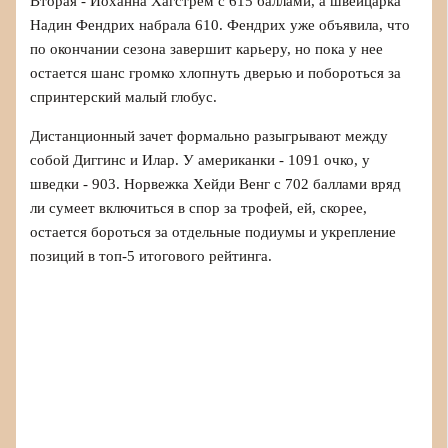
Вторая - Йоханна Хагстрем с 615 баллами, а швейцарка
Надин Фендрих набрала 610. Фендрих уже объявила, что
по окончании сезона завершит карьеру, но пока у нее
остается шанс громко хлопнуть дверью и побороться за
спринтерский малый глобус.
Дистанционный зачет формально разыгрывают между
собой Диггинс и Илар. У американки - 1091 очко, у
шведки - 903. Норвежка Хейди Венг с 702 баллами вряд
ли сумеет включиться в спор за трофей, ей, скорее,
остается бороться за отдельные подиумы и укрепление
позиций в топ-5 итогового рейтинга.