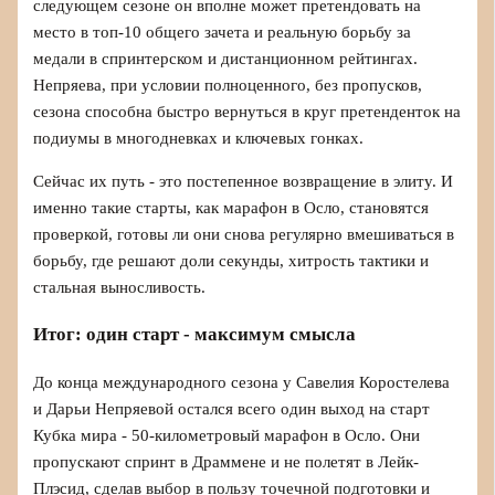
следующем сезоне он вполне может претендовать на
место в топ-10 общего зачета и реальную борьбу за
медали в спринтерском и дистанционном рейтингах.
Непряева, при условии полноценного, без пропусков,
сезона способна быстро вернуться в круг претенденток на
подиумы в многодневках и ключевых гонках.
Сейчас их путь - это постепенное возвращение в элиту. И
именно такие старты, как марафон в Осло, становятся
проверкой, готовы ли они снова регулярно вмешиваться в
борьбу, где решают доли секунды, хитрость тактики и
стальная выносливость.
Итог: один старт - максимум смысла
До конца международного сезона у Савелия Коростелева
и Дарьи Непряевой остался всего один выход на старт
Кубка мира - 50-километровый марафон в Осло. Они
пропускают спринт в Драммене и не полетят в Лейк-
Плэсид, сделав выбор в пользу точечной подготовки и