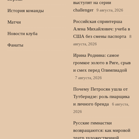
выступят на серии
challenger
9 августа, 2026
История команды
Российская спринтерша
Матчи
Алена Михайлович: учеба в
Новости клуба
США без смены паспорта
8
августа, 2026
Фанаты
Ирина Роднина: самое
громкое золото в Риге, срыв
и смех перед Олимпиадой
7 августа, 2026
Почему Петросян ушла от
Тутберидзе: роль пиарщика
и личного бренда
6 августа,
2026
Русские гимнастки
возвращаются: как мировой
театр художественной