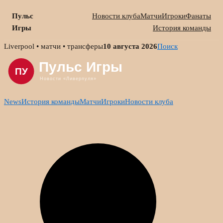
Пульс
Новости клуба
Матчи
Игроки
Фанаты
Игры
История команды
Skip
Liverpool • матчи • трансферы
10 августа 2026
Поиск
to
content
News
История команды
Матчи
Игроки
Новости клуба