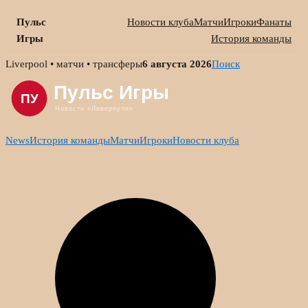
Пульс
Новости клуба
Матчи
Игроки
Фанаты
Игры
История команды
Skip
Liverpool • матчи • трансферы
6 августа 2026
Поиск
to
content
News
История команды
Матчи
Игроки
Новости клуба