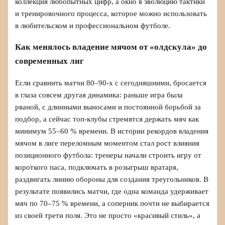
коллекция любопытных цифр, а окно в эволюцию тактики
и тренировочного процесса, которое можно использовать
в любительском и профессиональном футболе.
Как менялось владение мячом от «олдскула» до
современных лиг
Если сравнить матчи 80–90‑х с сегодняшними, бросается
в глаза совсем другая динамика: раньше игра была
рваной, с длинными выносами и постоянной борьбой за
подбор, а сейчас топ‑клубы стремятся держать мяч как
минимум 55–60 % времени. В истории рекордов владения
мячом в лиге переломным моментом стал рост влияния
позиционного футбола: тренеры начали строить игру от
короткого паса, подключать в розыгрыш вратаря,
раздвигать линию обороны для создания треугольников. В
результате появились матчи, где одна команда удерживает
мяч по 70–75 % времени, а соперник почти не выбирается
из своей трети поля. Это не просто «красивый стиль», а