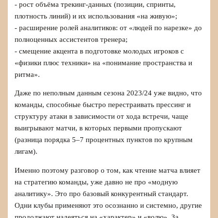
- рост объёма трекинг‑данных (позиции, спринты,
плотность линий) и их использования «на живую»;
- расширение ролей аналитиков: от «людей по нарезке» до
полноценных ассистентов тренера;
- смещение акцента в подготовке молодых игроков с
«физики плюс техники» на «понимание пространства и
ритма».
Даже по неполным данным сезона 2023/24 уже видно, что
команды, способные быстро перестраивать прессинг и
структуру атаки в зависимости от хода встречи, чаще
выигрывают матчи, в которых первыми пропускают
(разница порядка 5–7 процентных пунктов по крупным
лигам).
Именно поэтому разговор о том, как чтение матча влияет
на стратегию команды, уже давно не про «модную
аналитику». Это про базовый конкурентный стандарт.
Одни клубы применяют это осознанно и системно, другие
продолжают надеяться на «характер» и «волю». За