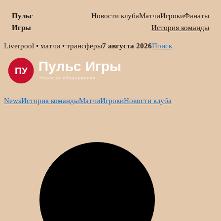
Пульс
Новости клуба
Матчи
Игроки
Фанаты
Игры
История команды
Skip
Liverpool • матчи • трансферы
7 августа 2026
Поиск
to
content
News
История команды
Матчи
Игроки
Новости клуба