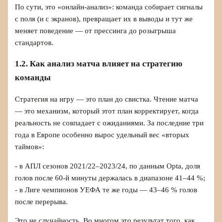
По сути, это «онлайн‑анализ»: команда собирает сигналы
с поля (и с экранов), превращает их в выводы и тут же
меняет поведение — от прессинга до розыгрыша
стандартов.
1.2. Как анализ матча влияет на стратегию
команды
Стратегия на игру — это план до свистка. Чтение матча
— это механизм, который этот план корректирует, когда
реальность не совпадает с ожиданиями. За последние три
года в Европе особенно вырос удельный вес «вторых
таймов»:
- в АПЛ сезонов 2021/22–2023/24, по данным Opta, доля
голов после 60‑й минуты держалась в диапазоне 41–44 %;
- в Лиге чемпионов УЕФА те же годы — 43–46 % голов
после перерыва.
Это не случайность. Во многом это результат того, как