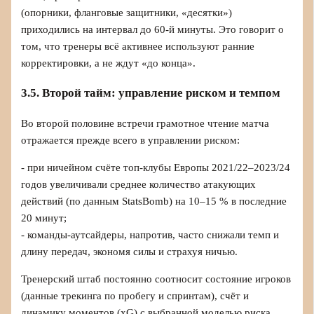
(опорники, фланговые защитники, «десятки»)
приходились на интервал до 60‑й минуты. Это говорит о
том, что тренеры всё активнее используют ранние
корректировки, а не ждут «до конца».
3.5. Второй тайм: управление риском и темпом
Во второй половине встречи грамотное чтение матча
отражается прежде всего в управлении риском:
- при ничейном счёте топ‑клубы Европы 2021/22–2023/24
годов увеличивали среднее количество атакующих
действий (по данным StatsBomb) на 10–15 % в последние
20 минут;
- команды‑аутсайдеры, напротив, часто снижали темп и
длину передач, экономя силы и страхуя ничью.
Тренерский штаб постоянно соотносит состояние игроков
(данные трекинга по пробегу и спринтам), счёт и
динамику моментов (xG) с выбранной моделью риска.