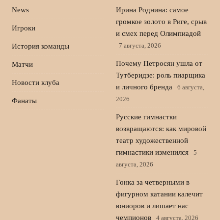
News
Ирина Роднина: самое
громкое золото в Риге, срыв
Игроки
и смех перед Олимпиадой
7 августа, 2026
История команды
Почему Петросян ушла от
Матчи
Тутберидзе: роль пиарщика
Новости клуба
и личного бренда
6 августа,
2026
Фанаты
Русские гимнастки
возвращаются: как мировой
театр художественной
гимнастики изменился
5
августа, 2026
Гонка за четверными в
фигурном катании калечит
юниоров и лишает нас
чемпионов
4 августа, 2026