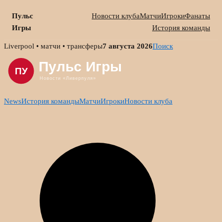
Пульс
Новости клуба
Матчи
Игроки
Фанаты
Игры
История команды
Skip
Liverpool • матчи • трансферы
7 августа 2026
Поиск
to
content
News
История команды
Матчи
Игроки
Новости клуба