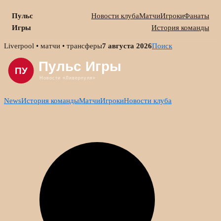
Пульс
Новости клуба
Матчи
Игроки
Фанаты
Игры
История команды
Skip
Liverpool • матчи • трансферы
7 августа 2026
Поиск
to
content
News
История команды
Матчи
Игроки
Новости клуба