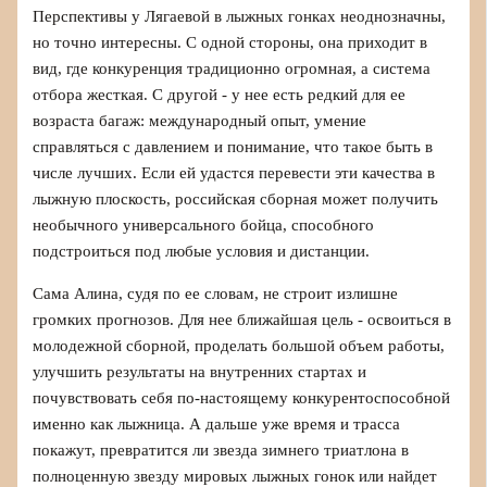
Перспективы у Лягаевой в лыжных гонках неоднозначны,
но точно интересны. С одной стороны, она приходит в
вид, где конкуренция традиционно огромная, а система
отбора жесткая. С другой - у нее есть редкий для ее
возраста багаж: международный опыт, умение
справляться с давлением и понимание, что такое быть в
числе лучших. Если ей удастся перевести эти качества в
лыжную плоскость, российская сборная может получить
необычного универсального бойца, способного
подстроиться под любые условия и дистанции.
Сама Алина, судя по ее словам, не строит излишне
громких прогнозов. Для нее ближайшая цель - освоиться в
молодежной сборной, проделать большой объем работы,
улучшить результаты на внутренних стартах и
почувствовать себя по‑настоящему конкурентоспособной
именно как лыжница. А дальше уже время и трасса
покажут, превратится ли звезда зимнего триатлона в
полноценную звезду мировых лыжных гонок или найдет