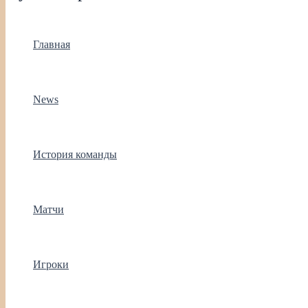
Главная
News
История команды
Матчи
Игроки