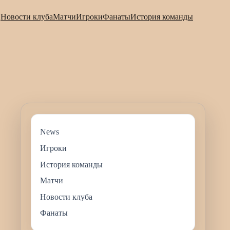
Новости клуба
Матчи
Игроки
Фанаты
История команды
News
Игроки
История команды
Матчи
Новости клуба
Фанаты