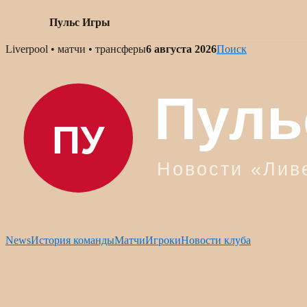
Пульс Игры
Skip
Liverpool • матчи • трансферы
6 августа 2026
Поиск
to
content
News
История команды
Матчи
Игроки
Новости клуба