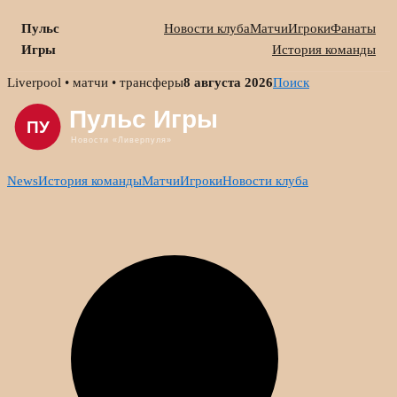
Пульс
Новости клуба
Матчи
Игроки
Фанаты
Игры
История команды
Skip
Liverpool • матчи • трансферы
8 августа 2026
Поиск
to
content
News
История команды
Матчи
Игроки
Новости клуба