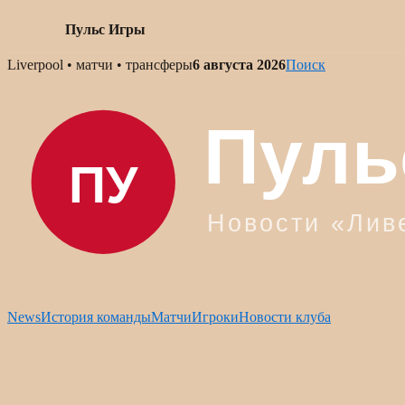
Пульс Игры
Skip
Liverpool • матчи • трансферы
6 августа 2026
Поиск
to
content
News
История команды
Матчи
Игроки
Новости клуба