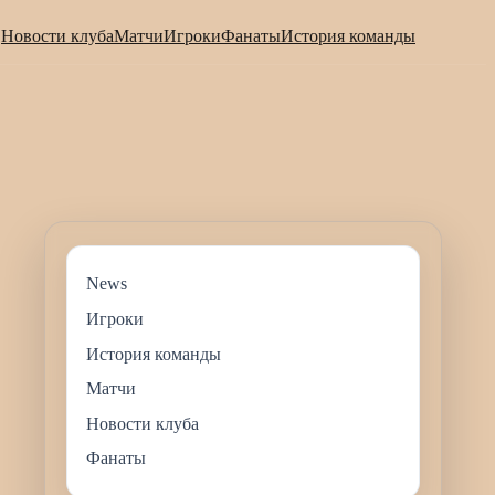
Новости клуба
Матчи
Игроки
Фанаты
История команды
News
Игроки
История команды
Матчи
Новости клуба
Фанаты