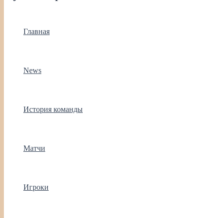
Главная
News
История команды
Матчи
Игроки