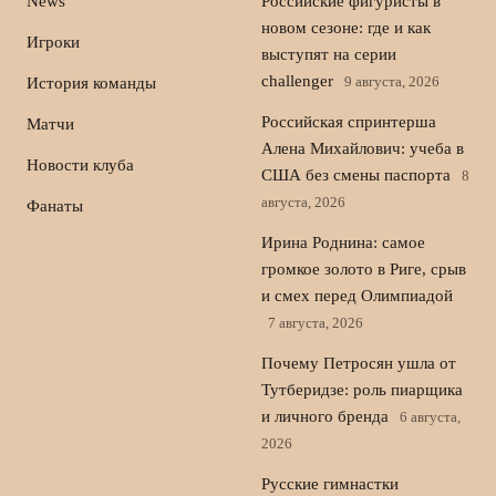
News
Российские фигуристы в
новом сезоне: где и как
Игроки
выступят на серии
challenger
9 августа, 2026
История команды
Российская спринтерша
Матчи
Алена Михайлович: учеба в
Новости клуба
США без смены паспорта
8
августа, 2026
Фанаты
Ирина Роднина: самое
громкое золото в Риге, срыв
и смех перед Олимпиадой
7 августа, 2026
Почему Петросян ушла от
Тутберидзе: роль пиарщика
и личного бренда
6 августа,
2026
Русские гимнастки