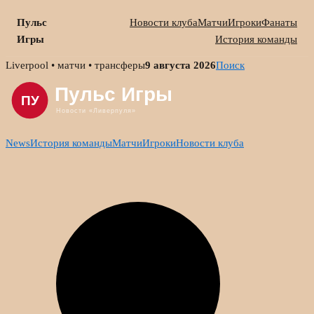
Пульс
Новости клуба
Матчи
Игроки
Фанаты
Игры
История команды
Skip
Liverpool • матчи • трансферы
9 августа 2026
Поиск
to
content
News
История команды
Матчи
Игроки
Новости клуба