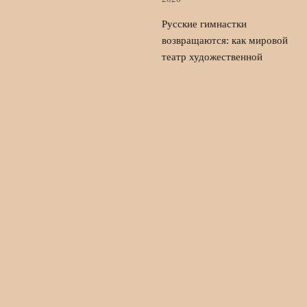
Русские гимнастки
возвращаются: как мировой
театр художественной
гимнастики изменился
5
августа, 2026
© 2026 Пульс Игры
Новости «Ливерпуля»
News
Игроки
История команды
Матчи
Новости клуба
Фанаты