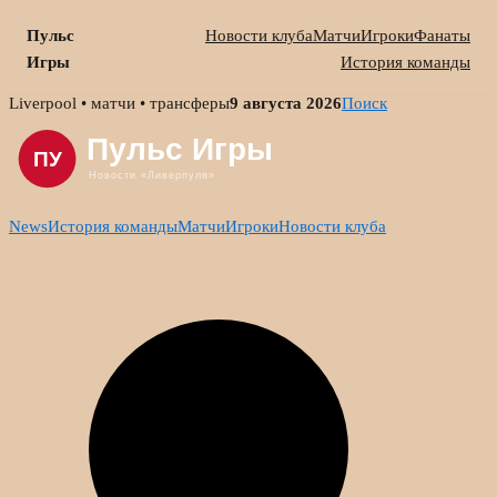
Пульс
Новости клуба
Матчи
Игроки
Фанаты
Игры
История команды
Skip
Liverpool • матчи • трансферы
9 августа 2026
Поиск
to
content
News
История команды
Матчи
Игроки
Новости клуба