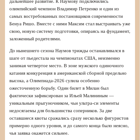
дальнейшее развитие. К Наумову подключились
олимпийский чемпион Владимир Петренко и один из
самых востребованных постановщиков современности
Бенуа Ришо. Вместе с ними Максим стал выстраивать уже
свою, новую систему подготовки, опираясь на фундамент,
заложенный родителями.
До нынешнего сезона Наумов трижды останавливался в
шаге от пьедестала на чемпионатах США, неизменно
занимая четвертое место. В зоне мужского одиночного
катания конкуренция в американской сборной предельно
высока, а Олимпиада-2026 сулила особенно
ожесточенную борьбу. Один билет в Милан был
фактически зафиксирован за Ильей Малининым —
уникальным прыгуночником, чьи ультра-си элементы
недосягаемы для большинства соперников. За две
оставшиеся квоты сражались сразу несколько фигуристов
примерно одного уровня, и до самого конца было неясно,
чья заявка окажется сильнее.