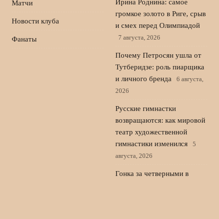
Ирина Роднина: самое
Матчи
громкое золото в Риге, срыв
Новости клуба
и смех перед Олимпиадой
7 августа, 2026
Фанаты
Почему Петросян ушла от
Тутберидзе: роль пиарщика
и личного бренда
6 августа,
2026
Русские гимнастки
возвращаются: как мировой
театр художественной
гимнастики изменился
5
августа, 2026
Гонка за четверными в
фигурном катании калечит
юниоров и лишает нас
чемпионов
4 августа, 2026