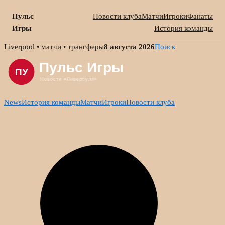
Пульс
Новости клуба
Матчи
Игроки
Фанаты
Игры
История команды
Skip
Liverpool • матчи • трансферы
8 августа 2026
Поиск
to
content
News
История команды
Матчи
Игроки
Новости клуба