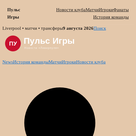
Пульс
Новости клуба
Матчи
Игроки
Фанаты
Игры
История команды
Skip
Liverpool • матчи • трансферы
9 августа 2026
Поиск
to
content
News
История команды
Матчи
Игроки
Новости клуба