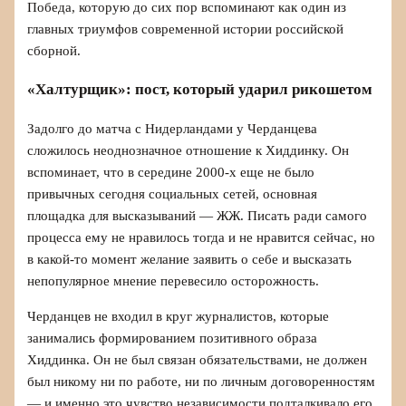
Победа, которую до сих пор вспоминают как один из
главных триумфов современной истории российской
сборной.
«Халтурщик»: пост, который ударил рикошетом
Задолго до матча с Нидерландами у Черданцева
сложилось неоднозначное отношение к Хиддинку. Он
вспоминает, что в середине 2000‑х еще не было
привычных сегодня социальных сетей, основная
площадка для высказываний — ЖЖ. Писать ради самого
процесса ему не нравилось тогда и не нравится сейчас, но
в какой‑то момент желание заявить о себе и высказать
непопулярное мнение перевесило осторожность.
Черданцев не входил в круг журналистов, которые
занимались формированием позитивного образа
Хиддинка. Он не был связан обязательствами, не должен
был никому ни по работе, ни по личным договоренностям
— и именно это чувство независимости подталкивало его