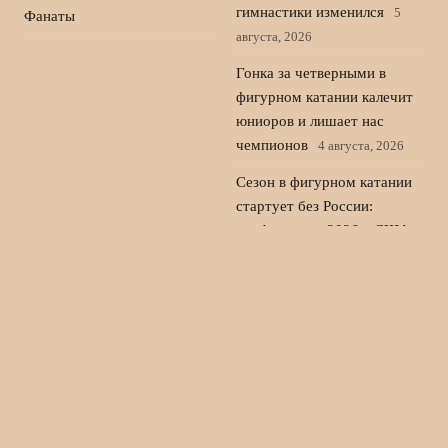
гимнастики изменился
5
Фанаты
августа, 2026
Гонка за четверными в
фигурном катании калечит
юниоров и лишает нас
чемпионов
4 августа, 2026
Сезон в фигурном катании
стартует без России:
cranberry cup 2026 в США
3 августа, 2026
Лала Крамаренко и Яна
Кудрявцева: мастер-класс и
новые роли в гимнастике
2
августа, 2026
© 2026 Пульс Игры
Новости «Ливерпуля»