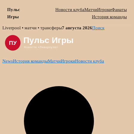
Пульс
Новости клуба
Матчи
Игроки
Фанаты
Игры
История команды
Skip
Liverpool • матчи • трансферы
7 августа 2026
Поиск
to
content
News
История команды
Матчи
Игроки
Новости клуба