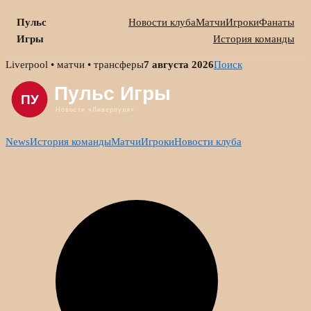
Пульс
Новости клуба
Матчи
Игроки
Фанаты
Игры
История команды
Skip
Liverpool • матчи • трансферы
7 августа 2026
Поиск
to
content
News
История команды
Матчи
Игроки
Новости клуба