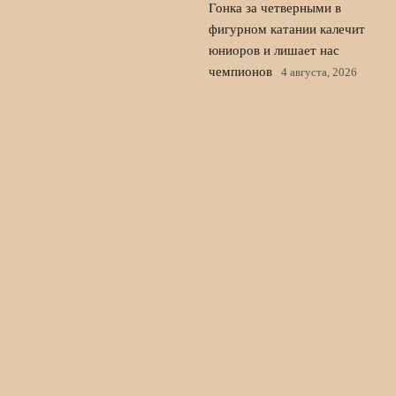
Гонка за четверными в
фигурном катании калечит
юниоров и лишает нас
чемпионов
4 августа, 2026
Сезон в фигурном катании
стартует без России:
cranberry cup 2026 в США
3 августа, 2026
© 2026 Пульс Игры
Новости «Ливерпуля»