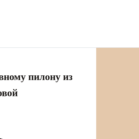
вному пилону из
овой