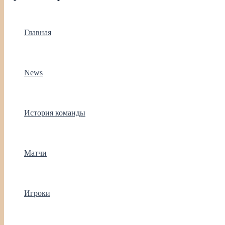
Главная
News
История команды
Матчи
Игроки