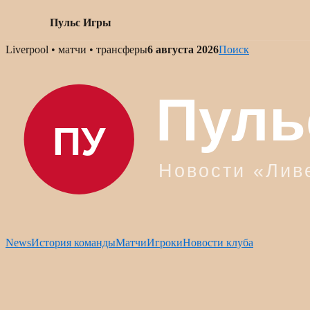
Пульс Игры
Skip
Liverpool • матчи • трансферы
6 августа 2026
Поиск
to
content
News
История команды
Матчи
Игроки
Новости клуба