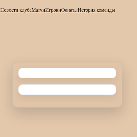
Новости клуба
Матчи
Игроки
Фанаты
История команды