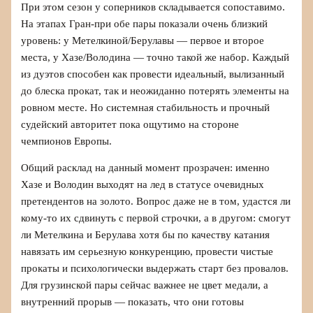
При этом сезон у соперников складывается сопоставимо.
На этапах Гран-при обе пары показали очень близкий
уровень: у Метелкиной/Берулавы — первое и второе
места, у Хазе/Володина — точно такой же набор. Каждый
из дуэтов способен как провести идеальный, вылизанный
до блеска прокат, так и неожиданно потерять элементы на
ровном месте. Но системная стабильность и прочный
судейский авторитет пока ощутимо на стороне
чемпионов Европы.
Общий расклад на данный момент прозрачен: именно
Хазе и Володин выходят на лед в статусе очевидных
претендентов на золото. Вопрос даже не в том, удастся ли
кому-то их сдвинуть с первой строчки, а в другом: смогут
ли Метелкина и Берулава хотя бы по качеству катания
навязать им серьезную конкуренцию, провести чистые
прокаты и психологически выдержать старт без провалов.
Для грузинской пары сейчас важнее не цвет медали, а
внутренний прорыв — показать, что они готовы