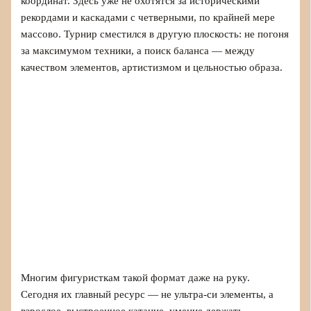
координат. Здесь уже не охотятся за историческими
рекордами и каскадами с четверными, по крайней мере
массово. Турнир сместился в другую плоскость: не погоня
за максимумом техники, а поиск баланса — между
качеством элементов, артистизмом и цельностью образа.
Многим фигуристкам такой формат даже на руку.
Сегодня их главный ресурс — не ультра-си элементы, а
взрослое, выстроенное катание, умение держать