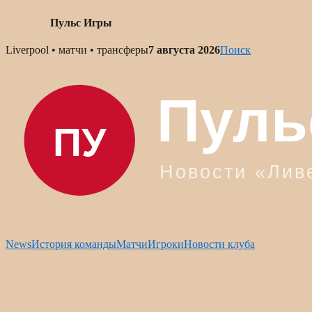
Пульс Игры
Skip
Liverpool • матчи • трансферы
7 августа 2026
Поиск
to
content
News
История команды
Матчи
Игроки
Новости клуба