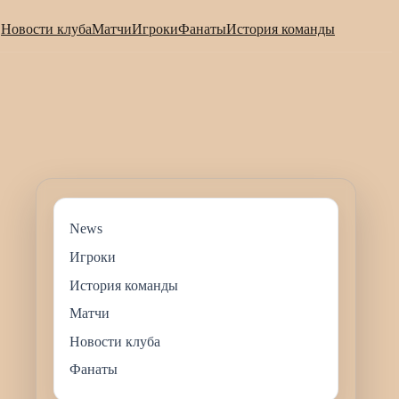
Новости клуба
Матчи
Игроки
Фанаты
История команды
News
Игроки
История команды
Матчи
Новости клуба
Фанаты