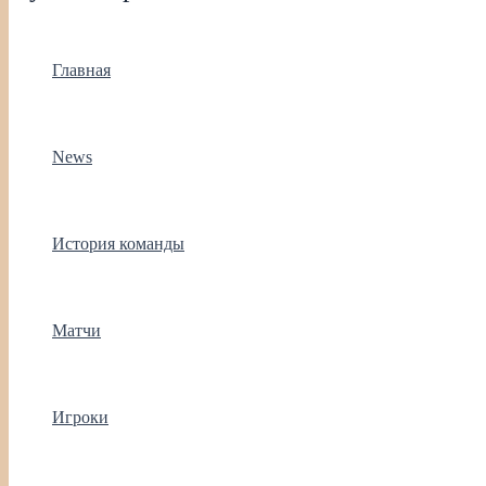
Главная
News
История команды
Матчи
Игроки