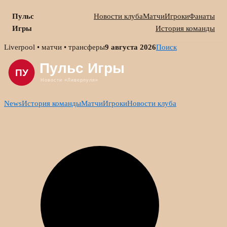
Пульс
Новости клуба
Матчи
Игроки
Фанаты
Игры
История команды
Skip
Liverpool • матчи • трансферы
9 августа 2026
Поиск
to
content
News
История команды
Матчи
Игроки
Новости клуба