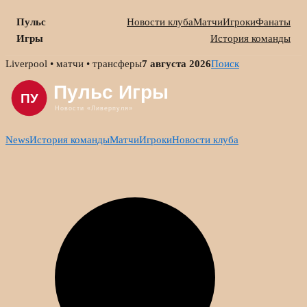
Пульс
Новости клуба
Матчи
Игроки
Фанаты
Игры
История команды
Skip
Liverpool • матчи • трансферы
7 августа 2026
Поиск
to
content
News
История команды
Матчи
Игроки
Новости клуба