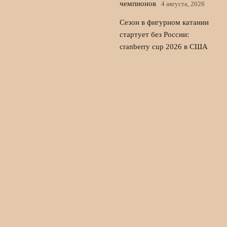
чемпионов
4 августа, 2026
Сезон в фигурном катании
стартует без России:
cranberry cup 2026 в США
3 августа, 2026
Лала Крамаренко и Яна
Кудрявцева: мастер-класс и
новые роли в гимнастике
2
августа, 2026
© 2026 Пульс Игры
Новости «Ливерпуля»