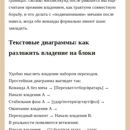
границах: сколько миллисекунд после рикошета мы еще
считаем прежним владением, как трактуем совместную
борьбу, и что делать с «подвешенными» мячами после
навеса, когда обе команды формально имеют шанс
завладеть.
Текстовые диаграммы: как
разложить владение на блоки
Удобно мыслить владение набором переходов.
Простейшая диаграмма выглядит так:
Команда А без мяча → [Перехват/отбор/вратарь] →
Начало владения А →
Стабильная фаза А → [удар/потеря/аутаут/фол] →
Окончание владения А →
Переходный момент → Начало владения B.
В реальности появляются ветвления:
Начало владения → (1) быстрая атака → удар;