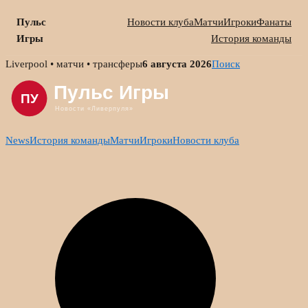
Пульс
Новости клуба
Матчи
Игроки
Фанаты
Игры
История команды
Skip
Liverpool • матчи • трансферы
6 августа 2026
Поиск
to
content
News
История команды
Матчи
Игроки
Новости клуба